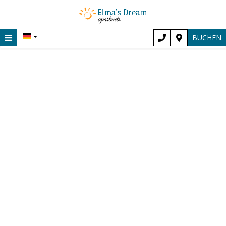
≡
BUCHEN
Startseite
Ort
Unterkunft
Anlagen
Fotogallerie
Stadtführer
Blog DE
Entdecken Sie die Magie des Sommerurlaubs an der
Eindrücke
Chrisi Akti in Chania.
Kontakt